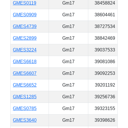
GMES0119
Gm17
38458824
GMES0909
Gm17
38604461
GMES4739
Gm17
38727534
GMES2899
Gm17
38842469
GMES3224
Gm17
39037533
GMES6618
Gm17
39081086
GMES6607
Gm17
39092253
GMES6652
Gm17
39201192
GMES1285
Gm17
39256736
GMES0785
Gm17
39323155
GMES3640
Gm17
39398626