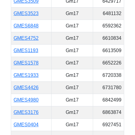
GMES3509
Gm17
6429717
GMES3523
Gm17
6481132
GMES6848
Gm17
6592362
GMES4752
Gm17
6610834
GMES1193
Gm17
6613509
GMES1578
Gm17
6652226
GMES1933
Gm17
6720338
GMES4426
Gm17
6731780
GMES4980
Gm17
6842499
GMES3176
Gm17
6863874
GMES0404
Gm17
6927451