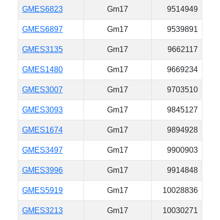
GMES6823
Gm17
9514949
GMES6897
Gm17
9539891
GMES3135
Gm17
9662117
GMES1480
Gm17
9669234
GMES3007
Gm17
9703510
GMES3093
Gm17
9845127
GMES1674
Gm17
9894928
GMES3497
Gm17
9900903
GMES3996
Gm17
9914848
GMES5919
Gm17
10028836
GMES3213
Gm17
10030271