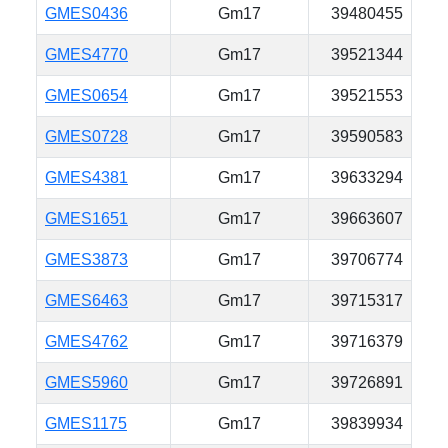
GMES0436
Gm17
39480455
GMES4770
Gm17
39521344
GMES0654
Gm17
39521553
GMES0728
Gm17
39590583
GMES4381
Gm17
39633294
GMES1651
Gm17
39663607
GMES3873
Gm17
39706774
GMES6463
Gm17
39715317
GMES4762
Gm17
39716379
GMES5960
Gm17
39726891
GMES1175
Gm17
39839934