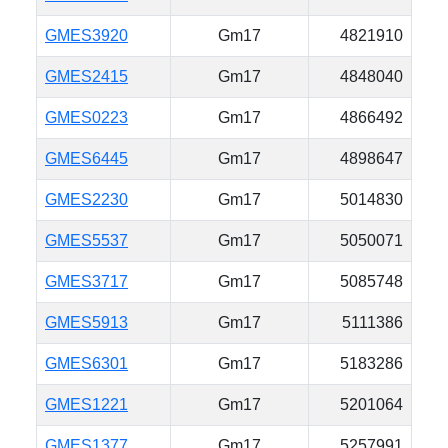
GMES3920
Gm17
4821910
GMES2415
Gm17
4848040
GMES0223
Gm17
4866492
GMES6445
Gm17
4898647
GMES2230
Gm17
5014830
GMES5537
Gm17
5050071
GMES3717
Gm17
5085748
GMES5913
Gm17
5111386
GMES6301
Gm17
5183286
GMES1221
Gm17
5201064
GMES1377
Gm17
5257991