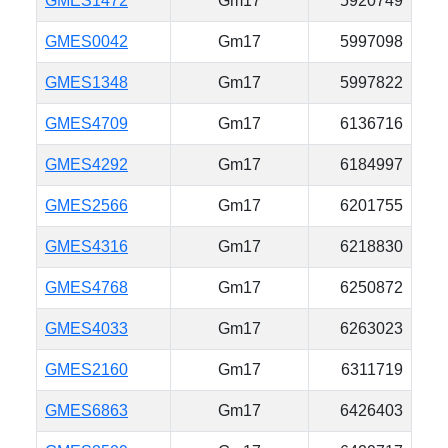
GMES1472
Gm17
5920749
GMES0042
Gm17
5997098
GMES1348
Gm17
5997822
GMES4709
Gm17
6136716
GMES4292
Gm17
6184997
GMES2566
Gm17
6201755
GMES4316
Gm17
6218830
GMES4768
Gm17
6250872
GMES4033
Gm17
6263023
GMES2160
Gm17
6311719
GMES6863
Gm17
6426403