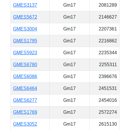
GMES3137
Gm17
2081289
GMES5672
Gm17
2146627
GMES3004
Gm17
2207361
GMES1795
Gm17
2216862
GMES5923
Gm17
2235344
GMES6780
Gm17
2255311
GMES6086
Gm17
2396676
GMES6464
Gm17
2451531
GMES6277
Gm17
2454016
GMES1769
Gm17
2572274
GMES3052
Gm17
2615130