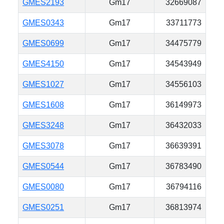
GMES2193
Gm17
32669087
GMES0343
Gm17
33711773
GMES0699
Gm17
34475779
GMES4150
Gm17
34543949
GMES1027
Gm17
34556103
GMES1608
Gm17
36149973
GMES3248
Gm17
36432033
GMES3078
Gm17
36639391
GMES0544
Gm17
36783490
GMES0080
Gm17
36794116
GMES0251
Gm17
36813974