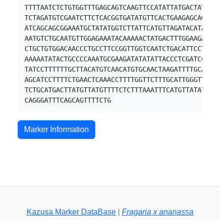
TTTTAATCTCTGTGGTTTGAGCAGTCAAGTTCCATATTATGACTATGCTC
TCTAGATGTCGAATCTTCTCACGGTGATATGTTCACTGAAGAGCAGAATG
ATCAGCAGCGGAAATGCTATATGGTCTTATTCATGTTAGATACATATTGA
AATGTCTGCAATGTTGGAGAAATACAAAAACTATGACTTTGGAAGATGTC
CTGCTGTGGACAACCCTGCCTTCCGGTTGGTCAATCTGACATTCCTCGTT
AAAAATATACTGCCCCAAATGCGAAGATATATATTACCCTCGATCCAAGT
TATCCTTTTTTGCTTACATGTCAACATGTGCAACTAAGATTTTGCATTCT
AGCATCCTTTTCTGAACTCAAACCTTTTGGTTCTTTGCATTGGGTTTGCT
TCTGCATGACTTATGTTATGTTTTCTCTTTAAATTTCATGTTATATGGTT
Marker Information
Kazusa Marker DataBase
|
Fragaria x ananassa