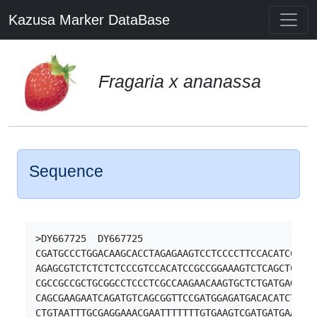
Kazusa Marker DataBase
Fragaria x ananassa
Sequence
>DY667725  DY667725

CGATGCCCTGGACAAGCACCTAGAGAAGTCCTCCCCTTCCACATCCCGAG
AGAGCGTCTCTCTCTCCCGTCCACATCCGCCGGAAAGTCTCAGCTCGATC
CGCCGCCGCTGCGGCCTCCCTCGCCAAGAACAAGTGCTCTGATGAGGAAT
CAGCGAAGAATCAGATGTCAGCGGTTCCGATGGAGATGACACATCTTGGA
CTGTAATTTGCGAGGAAACGAATTTTTTTGTGAAGTCGATGATGAATACA