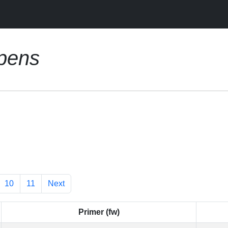
epens
10
11
Next
Primer (fw)