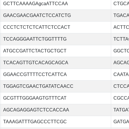
GCTTCAAAAGAgcaATTCCAA
CTGC
GAACGAACGAATCTCCATCTG
TGAC
CCCTCTCTCTCATTCTCCACT
ACTT
TCCAGGGAATTCTGGTTTTG
TCTT
ATGCCGATTCTACTGCTGCT
GGCT
TCACAGTTGTCACAGCAGCA
AGCA
GGAACCGTTTTCCTCATTCA
CAAT
TGGAGTCGAACTGATATCAACC
CTCC
GCGTTTGGGAAGTGTTTCAT
CGCC
AGCAGAGGAGTCTCCACCAA
TATGA
TAAAGATTTGAGCCCTTCGC
GATG