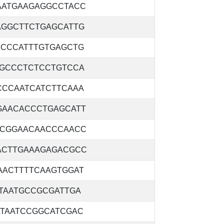
AATGAAGAGGCCTACC
AGGCTTCTGAGCATTG
CCCCATTTGTGAGCTG
AGCCCTCTCCTGTCCA
CCCAATCATCTTCAAA
GAACACCCTGAGCATT
ACGGAACAACCCAACC
ACTTGAAAGAGACGCC
AACTTTTCAAGTGGAT
TAATGCCGCGATTGA
ATAATCCGGCATCGAC