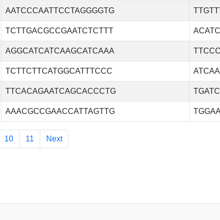
AATCCCAATTCCTAGGGGTG
TTGT
TCTTGACGCCGAATCTCTTT
ACAT
AGGCATCATCAAGCATCAAA
TTCC
TCTTCTTCATGGCATTTCCC
ATCA
TTCACAGAATCAGCACCCTG
TGAT
AAACGCCGAACCATTAGTTG
TGGA
10
11
Next