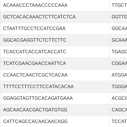
ACAAACCCTAAACCCCCAAA
TTGC
GCTCACACAAACTCTTCATCTCA
GGTT
CTAATTTGCCTCCATCCGAA
GGCA
GGCACGAGGTTCTCTTCTTC
GCAA
TCACCATCACCATCACCATC
TGAG
TCATCGAACGAACCAATTCA
CGGA
CCAACTCAACTCGCTCACAA
ATGG
TTTTCCTTTCCTTCCATACACAA
TGGG
GGAGGTAGTTGCACAGATGAAA
ACGC
AGCAACAACGACTGATGTGG
CAGC
CATTCAGCCACAACAACAGG
TCCAT