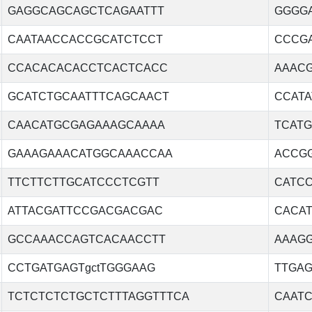
GAGGCAGCAGCTCAGAATTT
GGGG
CAATAACCACCGCATCTCCT
CCCG
CCACACACACCTCACTCACC
AAAC
GCATCTGCAATTTCAGCAACT
CCAT
CAACATGCGAGAAAGCAAAA
TCAT
GAAAGAAACATGGCAAACCAA
ACCG
TTCTTCTTGCATCCCTCGTT
CATC
ATTACGATTCCGACGACGAC
CACA
GCCAAACCAGTCACAACCTT
AAAG
CCTGATGAGTgctTGGGAAG
TTGA
TCTCTCTCTGCTCTTTAGGTTTCA
CAAT