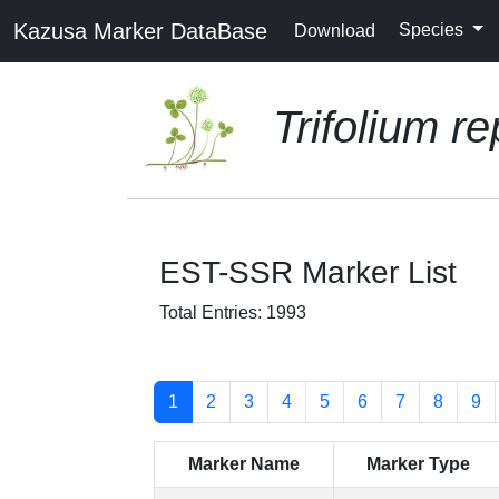
Kazusa Marker DataBase
Species
Download
Trifolium r
EST-SSR Marker List
Total Entries: 1993
1
2
3
4
5
6
7
8
9
Marker Name
Marker Type