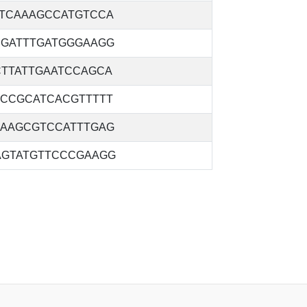
TTCAAAGCCATGTCCA
CGATTTGATGGGAAGG
CTTATTGAATCCAGCA
ACCGCATCACGTTTTT
CAAGCGTCCATTTGAG
AGTATGTTCCCGAAGG