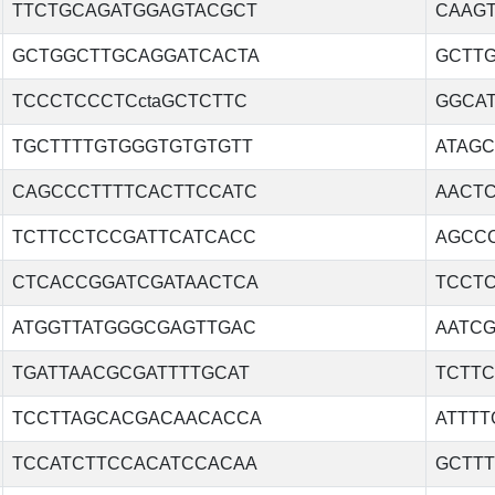
TTCTGCAGATGGAGTACGCT
CAAG
GCTGGCTTGCAGGATCACTA
GCTT
TCCCTCCCTCctaGCTCTTC
GGCA
TGCTTTTGTGGGTGTGTGTT
ATAG
CAGCCCTTTTCACTTCCATC
AACT
TCTTCCTCCGATTCATCACC
AGCC
CTCACCGGATCGATAACTCA
TCCT
ATGGTTATGGGCGAGTTGAC
AATC
TGATTAACGCGATTTTGCAT
TCTT
TCCTTAGCACGACAACACCA
ATTT
TCCATCTTCCACATCCACAA
GCTT